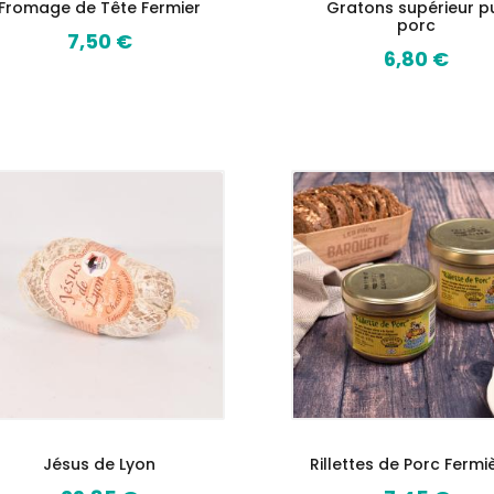
Fromage de Tête Fermier
Gratons supérieur p
porc
7,50 €
Prix
6,80 €
Prix
Jésus de Lyon
Rillettes de Porc Fermi