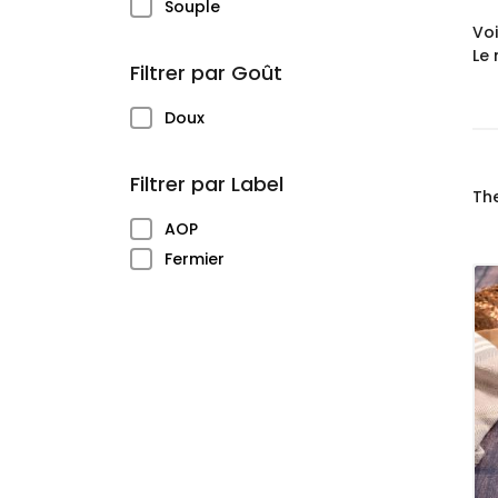
(1)
Souple
Voi
Le 
Filtrer par Goût
(1)
Doux
Filtrer par Label
Th
(1)
AOP
(4)
Fermier