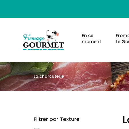
En ce
Froma
moment
Le Go
La charcuterie
L
Filtrer par Texture