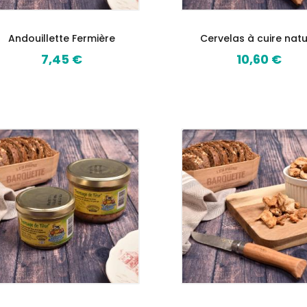
Andouillette Fermière
Cervelas à cuire nat
7,45 €
10,60 €
Prix
Prix