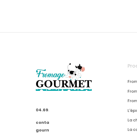
Pro
From
From
Fro
04.69.34.04.67
L'épi
La c
contact@fromage-
La c
gourmet.fr