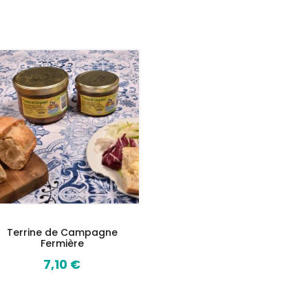
Terrine de Campagne
Fermière
7,10 €
Prix