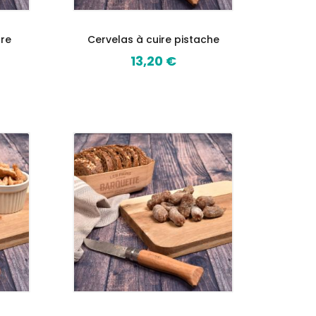
ure
Cervelas à cuire pistache
13,20 €
Prix