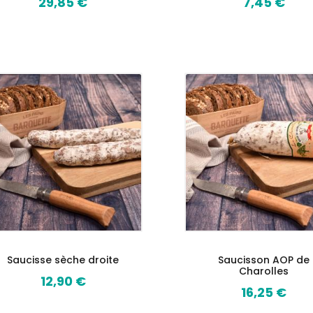
29,85 €
7,45 €
Prix
Prix
Saucisse sèche droite
Saucisson AOP de
Charolles
12,90 €
Prix
16,25 €
Prix