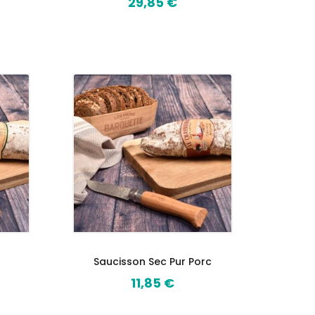
29,85 €
Prix
Saucisson Sec Pur Porc
11,85 €
Prix