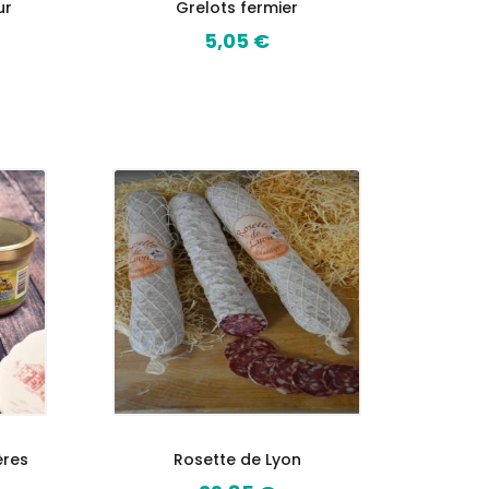
ur
Grelots fermier
5,05 €
Prix
ères
Rosette de Lyon