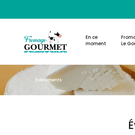
En ce
Froma
moment
Le Go
Évènements
É