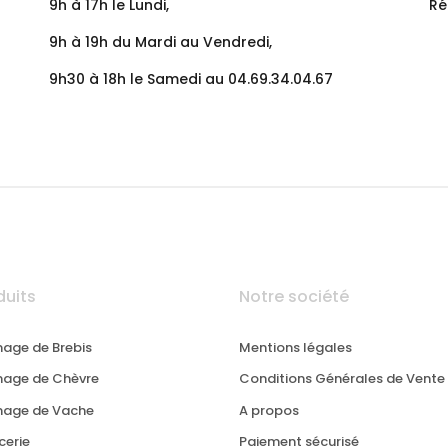
9h à 17h le Lundi,
Ré
9h à 19h du Mardi au Vendredi,
9h30 à 18h le Samedi au 04.69.34.04.67
duits
Notre société
age de Brebis
Mentions légales
age de Chèvre
Conditions Générales de Vente
mage de Vache
A propos
cerie
Paiement sécurisé