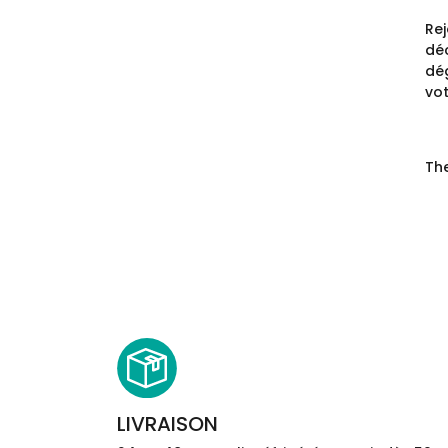
Re
déc
dég
vot
The
LIVRAISON