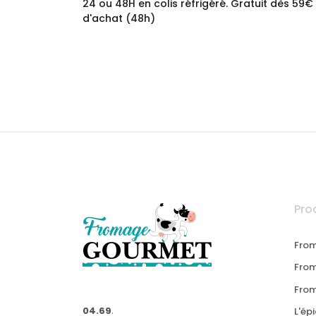
24 ou 48H en colis réfrigéré. Gratuit dès 59€
d'achat (48h)
Pro
From
From
Fro
04.69.34.04.67
L'épi