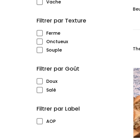
(4)
Vache
Be
Filtrer par Texture
(2)
Ferme
(1)
Onctueux
Th
(1)
Souple
Filtrer par Goût
(3)
Doux
(1)
Salé
Filtrer par Label
(1)
AOP