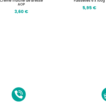
Crème fraîche de Bresse
Faisselles 6 x 100g
AOP
5,95 €
Prix
3,60 €
Prix