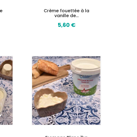
e
Crème fouettée à la
vanille de...
5,60 €
Prix