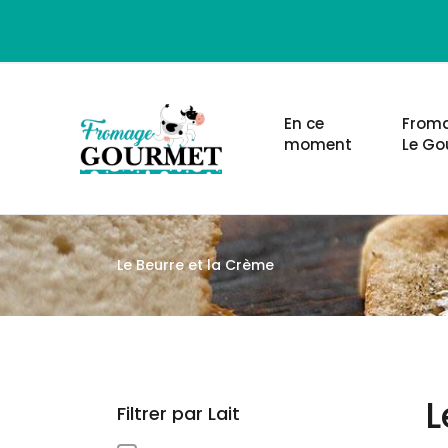
En ce
Froma
moment
Le Go
Le Beurre et la Crème
L
Filtrer par Lait