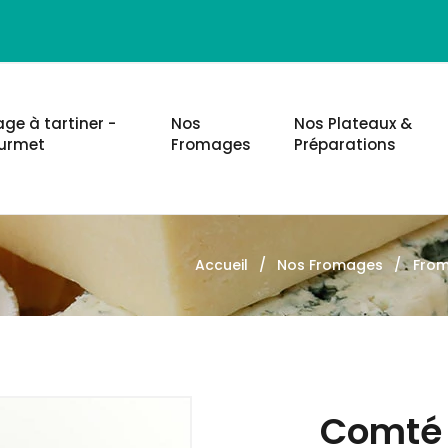
ge à tartiner -
Nos
Nos Plateaux &
urmet
Fromages
Préparations
Accueil
Nos Fromages
From
Comté 