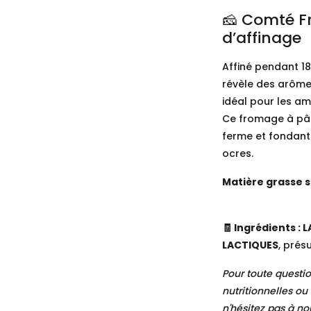
🧀 Comté Fr
d’affinage
Affiné pendant 18
révèle des arôme
idéal pour les a
Ce fromage à pât
ferme et fondante
ocres.
Matière grasse su
🧾 Ingrédients :
L
LACTIQUES
, prés
Pour toute questi
nutritionnelles ou
n'hésitez pas à no