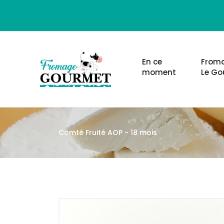
En ce
Froma
moment
Le Go
Comté Fruité AOP - 18 mois