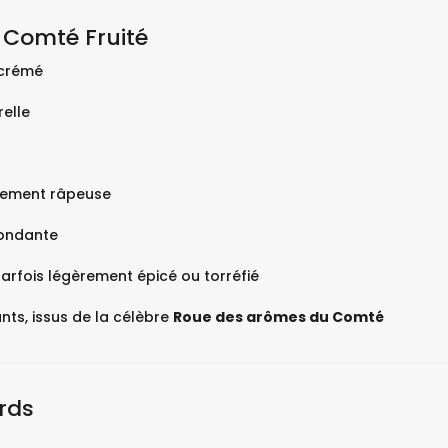
 Comté Fruité
écrémé
elle
èrement râpeuse
fondante
 parfois légèrement épicé ou torréfié
ts, issus de la célèbre
Roue des arômes du Comté
rds