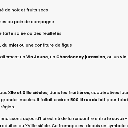
 de noix et fruits secs
ines ou pain de campagne
 tarte salée ou des feuilletés
, du
miel
ou une confiture de figue
aitement un
Vin Jaune
, un
Chardonnay jurassien
, ou un
vin
 aux
XIIe et XIIIe siècles
, dans les
fruitières
, coopératives loc
 grandes meules. Il fallait environ
500 litres de lait
pour fabri
 région.
nnaissons aujourd’hui est né de la rencontre entre le savoir-
roduites au XVIIIe siècle. Ce fromage est depuis un symbole