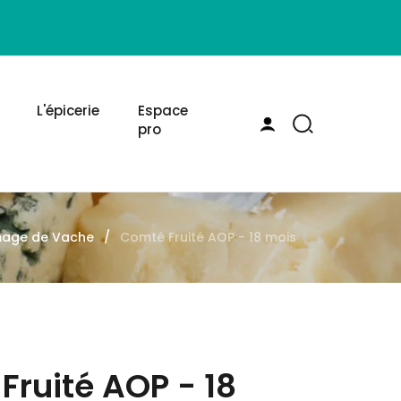
L'épicerie
Espace
pro
age de Vache
Comté Fruité AOP - 18 mois
Fruité AOP - 18