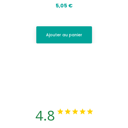
5,05 €
Prix
Ajouter au panier
Avis des clients
4.8
Basé sur 12 avis