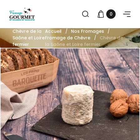
0
Chèvre de la
Accueil
Nos Fromages
Saône et Loire
Fromage de Chèvre
Chèvre de
fermier
la Saône et Loire fermier