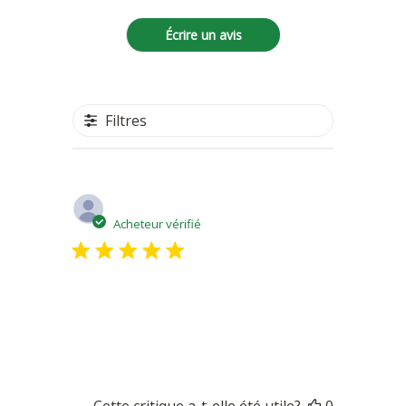
Écrire un avis
Filtres
Date
ATHENA N.
05/11/23
de
Acheteur vérifié
publicatio
excellent
excellent