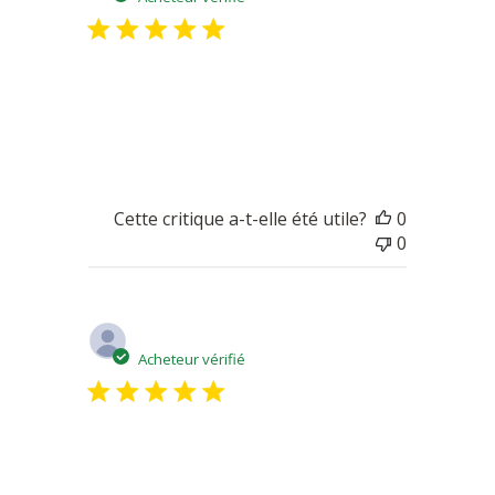
publicatio
Parfait
à point, parfait nature ou réchauffé
Cette critique a-t-elle été utile?
0
0
Date
Catherine G.
06/09/20
de
Acheteur vérifié
publicatio
Excellents
fromages excellents, goûteux, parfumés à