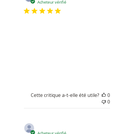
de
Acheteur vérifié
publicatio
Fromages excellents j habite en
Fromages excellents j habite en Moselle je
ne sais pas comment sont préparés nos
fromages de chèvre chez nous, mais je
peux vous dire que ça ne ressemble pas du
tout au vôtre ni le goût ni la saveur. Bien
cordialement. Madame Rouseau il
Cette critique a-t-elle été utile?
0
0
Date
Pierre H.
06/09/20
de
Acheteur vérifié