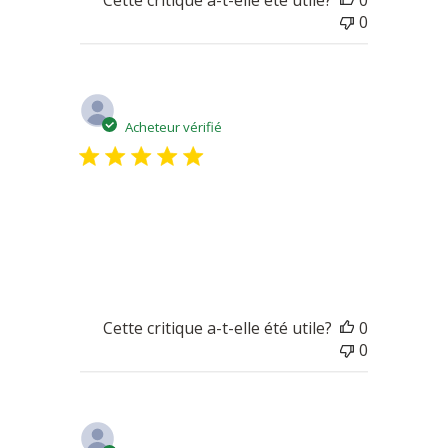
Cette critique a-t-elle été utile?
0
0
Date
Jean L.
01/15/23
de
Acheteur vérifié
publicatio
Sec et très goûteux.
Sec et très goûteux.
Cette critique a-t-elle été utile?
0
0
Date
Michele R.
10/03/20