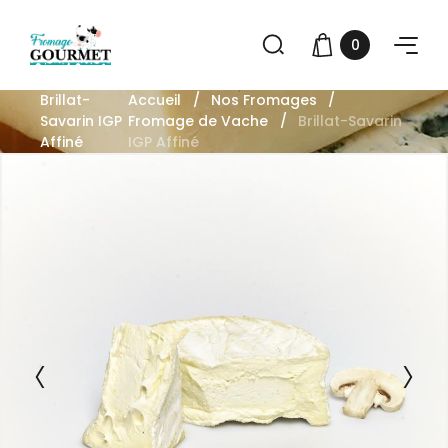
0
Brillat-
Accueil
Nos Fromages
Savarin IGP
Fromage de Vache
Brillat-Savarin
Affiné
IGP Affiné