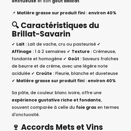
onctueuse
et son
goût délicat
.
📌
Matière grasse sur produit fini
:
environ 40%
🔍 Caractéristiques du
Brillat-Savarin
✔
Lait
: Lait de vache, cru ou pasteurisé ✔
Affinage
: 1 à 2 semaines ✔
Texture
: Crémeuse,
fondante et homogène ✔
Goût
: Saveurs fraîches
de beurre et de crème, avec une légère note
acidulée ✔
Croûte
: Fleurie, blanche et duveteuse
✔
Matière grasse sur produit fini
:
environ 40%
Sa pâte, de couleur blanc ivoire, offre une
expérience gustative riche et fondante
,
souvent comparée à celle du
foie gras
en termes
d'onctuosité.
🍷 Accords Mets et Vins