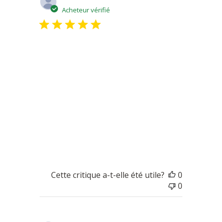
de
Acheteur vérifié
publicatio
Affinage parfait
Le fromage est vraiment délicieux, son
affinage est excellent pour les vrais
amateurs de fromage. Une consistance en
bouche crémeuse avec un goût unique.
Acheter de préférence un brillat savarin
entier, il fera sensation sur le plateau de
fromage.
Cette critique a-t-elle été utile?
0
0