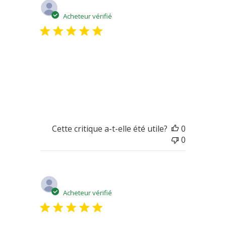
Date
Olivier D.
01/09/22
de
Acheteur vérifié
publicatio
Excellent fromage
Une excellente qualité et un rapport qualité /
prix super
Cette critique a-t-elle été utile?
0
0
Date
Graziella B.
11/16/21
de
Acheteur vérifié
publicatio
Irresistible