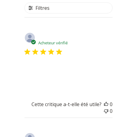
Filtres
Date
Lucille T.
01/01/24
de
Acheteur vérifié
publicatio
Un délicieux fromage
A consommer sans modération
Cette critique a-t-elle été utile?
0
0
Date
Marilyne D.
06/21/22