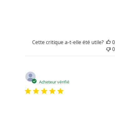
Tout en finesse. Il a déjà disparu 😋
Cette critique a-t-elle été utile?
0
0
Date
Michel D.
03/09/21
de
Acheteur vérifié
publicatio
Je recommande
Très bon Livraison comme prevue