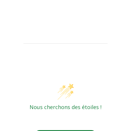
Avis des clients
Nous cherchons des étoiles !
Dites-nous ce que vous en pensez