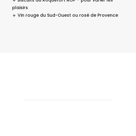
🔹 Biscuits au Roquefort AOP – pour varier les
plaisirs
🔹 Vin rouge du Sud-Ouest ou rosé de Provence
Avis des clients